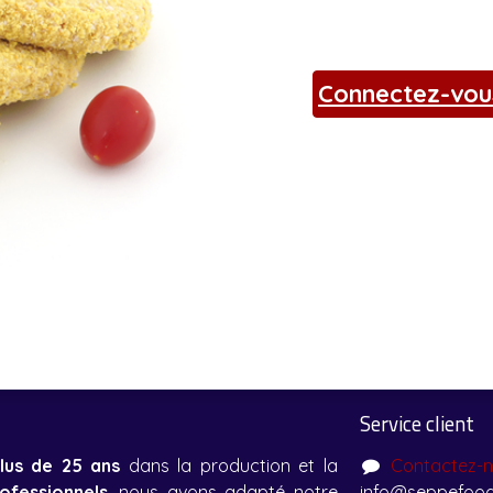
Connectez-vou
Service client
lus de 25 ans
dans la production et la
Contactez-
rofessionnels
, nous avons adapté notre
info@seppefood