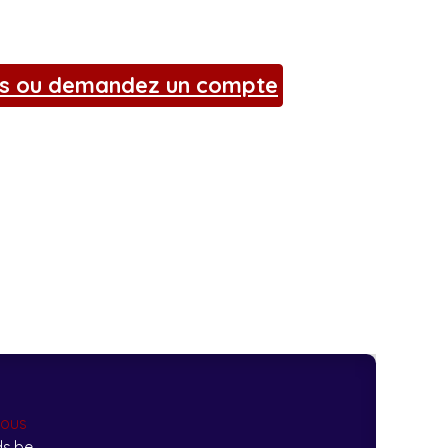
s ou demandez un compte
nous
s.be